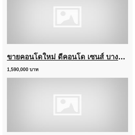
ขายคอนโดใหม่ ดีคอนโด เซนส์ บางแสน ชลบุรี ใกล้ ม.บูรพา พร้อมอยู่ แต่งครบ โทร 0931681685
1,590,000 บาท