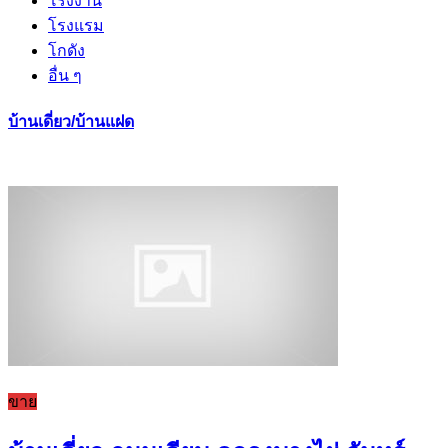
โรงงาน
โรงแรม
โกดัง
อื่น ๆ
บ้านเดี่ยว/บ้านแฝด
ขาย