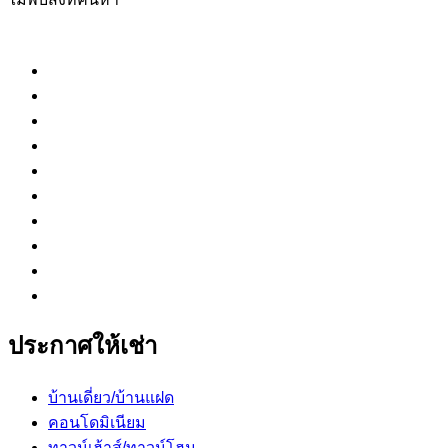
ประกาศให้เช่า
บ้านเดี่ยว/บ้านแฝด
คอนโดมิเนียม
ทาวน์เฮ้าส์/ทาวน์โฮม