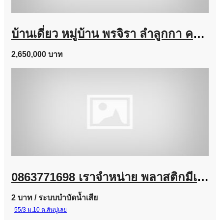
บ้านเดี่ยว หมู่บ้าน พรจิรา ลำลูกกา คลอง 7 เนื้อที่ 64 ตร.ว. ถูกสุดในโครงการ
2,650,000 บาท
0863771698 เราจำหน่าย พลาสติกมีเดีย (Plastic Media) และ Bio Media
2 บาท
/ ระบบบำบัดน้ำเสีย
55/3 ม.10 ต.สันปูเลย