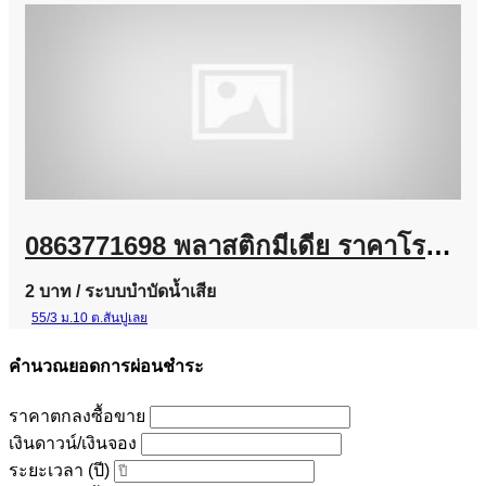
0863771698 พลาสติกมีเดีย ราคาโรงงาน | จำหน่าย Plastic Media สำหรับระบบบำบัดน้ำเสีย
2 บาท
/ ระบบบำบัดน้ำเสีย
55/3 ม.10 ต.สันปูเลย
คำนวณยอดการผ่อนชำระ
ราคาตกลงซื้อขาย
เงินดาวน์/เงินจอง
ระยะเวลา (ปี)