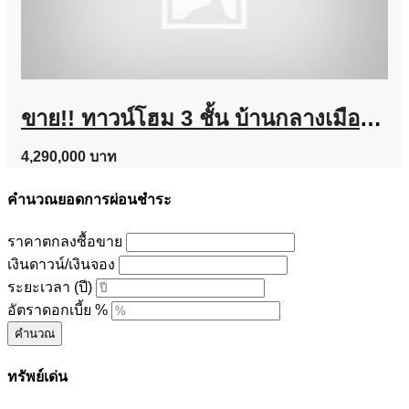
ขาย!! ทาวน์โฮม 3 ชั้น บ้านกลางเมือง งามวงศ์วาน (ขนาด 18 ตร.ว.) งามวงศ์วาน 47 แยก 6 (ซ.ชินเขต 2/6) ใกล้การไฟฟ้าส่วนภูมิภาค(สำนักงานใหญ่) หลักสี่ กทม. : Baan Klang Muang Ngamwongwan
4,290,000 บาท
คำนวณยอดการผ่อนชำระ
ราคาตกลงซื้อขาย
เงินดาวน์/เงินจอง
ระยะเวลา (ปี)
อัตราดอกเบี้ย %
คำนวณ
ทรัพย์เด่น