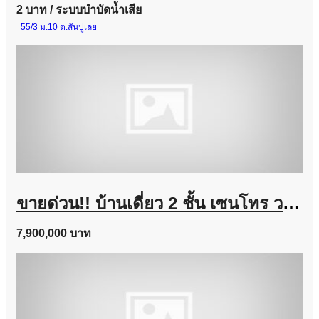
2 บาท
/ ระบบบำบัดน้ำเสีย
55/3 ม.10 ต.สันปูเลย
ขายด่วน!! บ้านเดี่ยว 2 ชั้น เซนโทร วงแหวน-จตุโชติ (ขนาด 59 ตร.ว.) เดินทางง่าย ใกล้ทางด่วนนิดเดียว สามวาตะวันตก คลองสามวา กทม. : Centro Wongwaen-Chatuchot
7,900,000 บาท