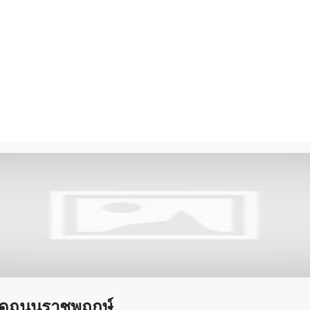
 ติดถนนราชพฤกษ์