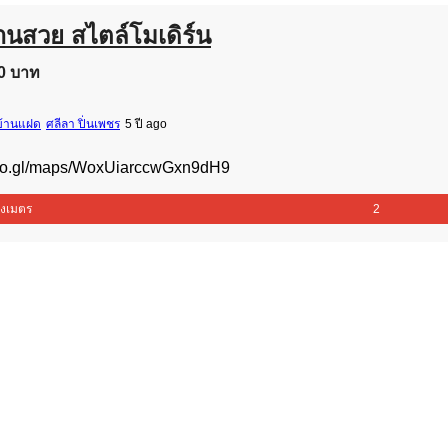
านสวย สไตล์โมเดิร์น
0 บาท
 บ้านแฝด
ศลีลา ปิ่นเพชร
5 ปี ago
goo.gl/maps/WoxUiarccwGxn9dH9
งเมตร
2