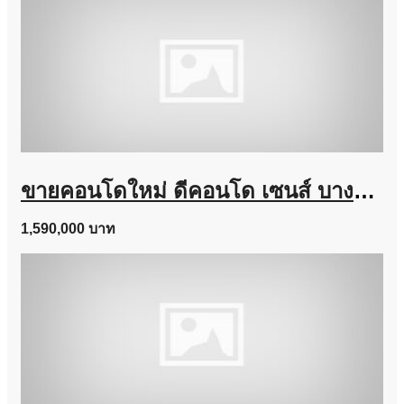
ขายคอนโดใหม่ ดีคอนโด เซนส์ บางแสน ชลบุรี ใกล้ ม.บูรพา พร้อมอยู่ แต่งครบ โทร 0931681685
1,590,000 บาท