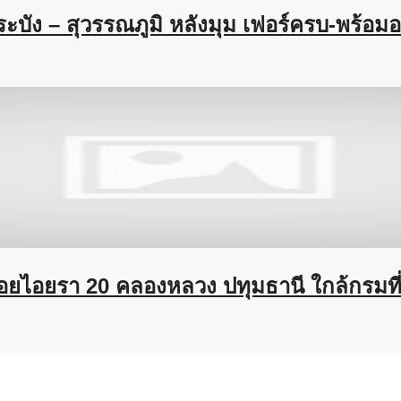
ะบัง – สุวรรณภูมิ หลังมุม เฟอร์ครบ-พร้อมอย
 ไร่ ซอยไอยรา 20 คลองหลวง ปทุมธานี ใกล้กร