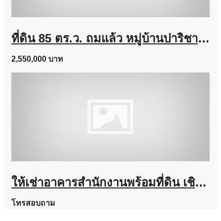
ที่ดิน 85 ตร.ว. ถมแล้ว หมู่บ้านปาริชาติ แปลงมุม ขายถูก ราคาต่ำกว่าประเมิน
2,550,000 บาท
ให้เช่าอาคารสำนักงานพร้อมที่ดิน เชิงทะเล ภูเก็ต 38.4 ตร.ว. ทำเลติดถนนใหญ่ โทร 095-268-6161
โทรสอบถาม