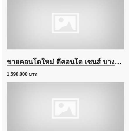
ขายคอนโดใหม่ ดีคอนโด เซนส์ บางแสน ชลบุรี ใกล้ ม.บูรพา พร้อมอยู่ แต่งครบ โทร 0931681685
1,590,000 บาท