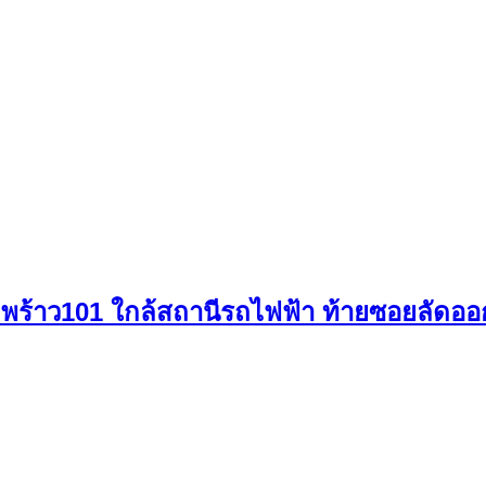
ร้าว101 ใกล้สถานีรถไฟฟ้า ท้ายซอยลัดออกเ