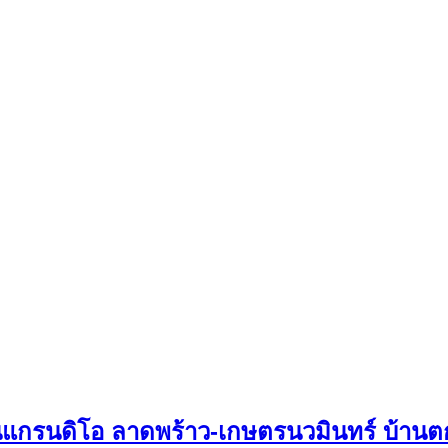
านแกรนดิโอ ลาดพร้าว-เกษตรนวมินทร์ บ้านต