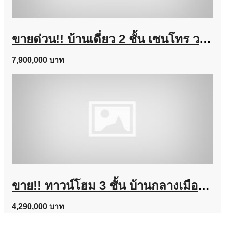
ขายด่วน!! บ้านเดี่ยว 2 ชั้น เซนโทร วงแหวน-จตุโชติ (ขนาด 59 ตร.ว.) เดินทางง่าย ใกล้ทางด่วนนิดเดียว สามวาตะวันตก คลองสามวา กทม. : Centro Wongwaen-Chatuchot
7,900,000 บาท
ขาย!! ทาวน์โฮม 3 ชั้น บ้านกลางเมือง งามวงศ์วาน (ขนาด 18 ตร.ว.) งามวงศ์วาน 47 แยก 6 (ซ.ชินเขต 2/6) ใกล้การไฟฟ้าส่วนภูมิภาค(สำนักงานใหญ่) หลักสี่ กทม. : Baan Klang Muang Ngamwongwan
4,290,000 บาท