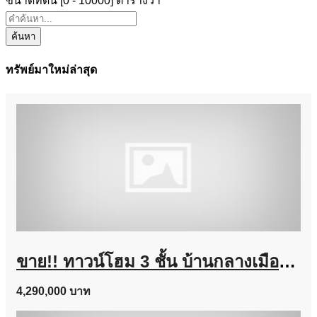
ขนาดที่ดิน [
0
-
10000
] ตารางวา
ค้นหา
ทรัพย์มาใหม่ล่าสุด
ขาย!! ทาวน์โฮม 3 ชั้น บ้านกลางเมือง งามวงศ์วาน (ขนาด 18 ตร.ว.) งามวงศ์วาน 47 แยก 6 (ซ.ชินเขต 2/6) ใกล้การไฟฟ้าส่วนภูมิภาค(สำนักงานใหญ่) หลักสี่ กทม. : Baan Klang Muang Ngamwongwan
4,290,000 บาท