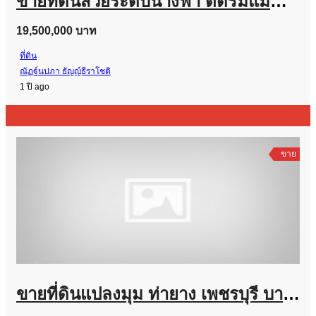
ขายที่ดินสวยระดับนางฟ้า ติดริมแม่น้ำเพชรบุรี
19,500,000 บาท
ที่ดิน
ณัฏฐ์นปภา ธัญญ์ธีราโชติ
1 ปี ago
ขาย
ขายที่ดินแปลงมุม ท่ายาง เพชรบุรี บางชองมารีน่า 120 ตร.ว. ถมแล้ว