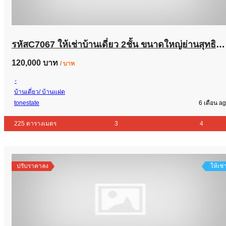
รหัสC7067 ให้เช่าบ้านเดี่ยว 2ชั้น ขนาดใหญ่ย่านสุทธิสาร อินทามระ ใกล้ BTS สะพานควาย เหมาะทำโฮมออฟฟิศและอีกหลายธุรกิจ
120,000 บาท
/ บาท
-
บ้านเดี่ยว/ บ้านแฝด
tonestate
6 เดือน a
225 ตารางเมตร
3
4
ปรับราคาลง
ให้เช่