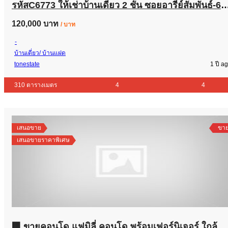
รหัสC6773 ให้เช่าบ้านเดี่ยว 2 ชั้น ซอยอารีย์สัมพันธ์-6 ถนนพระราม-6 พหลโยธิน 5
120,000 บาท
/ บาท
-
บ้านเดี่ยว/ บ้านแฝด
tonestate
1 ปี a
310 ตารางเมตร
4
4
เสนอขาย
ขา
เสนอขายราคาพิเศษ
🏢 ขายคอนโด แฟมิลี่ คอนโด พร้อมเฟอร์นิเจอร์ ใกล้ MRT สุทธิสาร ✨ ห้องสวย พร้อมอยู่ ทำเลดี เดินทางสะดวก ใกล้แหล่งชุมชนและสิ่งอำนวย