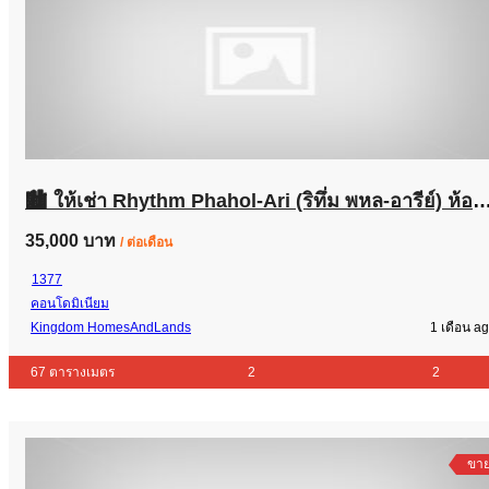
🏙️ ให้เช่า Rhythm Phahol-Ari (ริทึ่ม พหล-อารีย์) ห้องสวย วิวเมืองสูง ชั้น 22 ใกล้ BTS สะพานควาย 📞 สนใจนัดชมห้องหรือสอบถามรายละเอียดเพิ่มเติม 
35,000 บาท
/ ต่อเดือน
1377
คอนโดมิเนียม
Kingdom HomesAndLands
1 เดือน a
67 ตารางเมตร
2
2
ขา