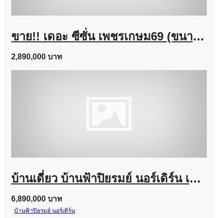
ขาย!! เดอะ ซีซั่น เพชรเกษม69 (ขนาด 38 ตร.ว.) ถนนเลียบคลองภาษีเจริญฝั่งใต้ เขตหนองแขม เข้าออกได้หลายทางทั้ง ซอยเพชรเกษม ถนนบางบอน และ ถนนพุทธสาคร กทม. : The Season Phetkasem 69
2,890,000 บาท
บ้านเดี่ยว บ้านฟ้าปิยรมย์ นอร์เดิร์น เฟส 16 ลำลูกกา คลอง 6 ถูกสุดในโครงการ
6,890,000 บาท
บ้านฟ้าปิยรมย์ นอร์เดิร์น