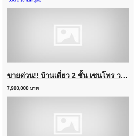
55/3 ม.10 ต.สันปูเลย
ขายด่วน!! บ้านเดี่ยว 2 ชั้น เซนโทร วงแหวน-จตุโชติ (ขนาด 59 ตร.ว.) เดินทางง่าย ใกล้ทางด่วนนิดเดียว สามวาตะวันตก คลองสามวา กทม. : Centro Wongwaen-Chatuchot
7,900,000 บาท