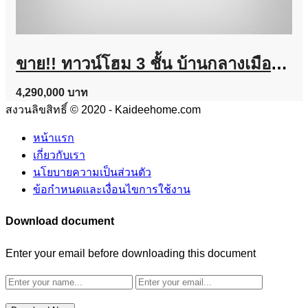
ขาย!! ทาวน์โฮม 3 ชั้น บ้านกลางเมือง งามวงศ์วาน (ขนาด 18 ตร.ว.) งามวงศ์วาน 47 แยก 6 (ซ.ชินเขต 2/6) ใกล้การไฟฟ้าส่วนภูมิภาค(สำนักงานใหญ่) หลักสี่ กทม. : Baan Klang Muang Ngamwongwan
4,290,000 บาท
สงวนลิขสิทธิ์ © 2020 - Kaideehome.com
หน้าแรก
เกี่ยวกับเรา
นโยบายความเป็นส่วนตัว
ข้อกำหนดและเงื่อนไขการใช้งาน
Download document
Enter your email before downloading this document