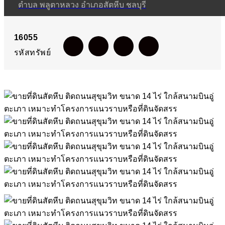
ตำบล พลูตาหลวง อำเภอสัตหีบ ชลบุรี
สนามบินอู่ตะเภา เหมาะทำ
16055
โครงการแนวราบหรือที่ดิน
รหัสทรัพย์
จัดสรร