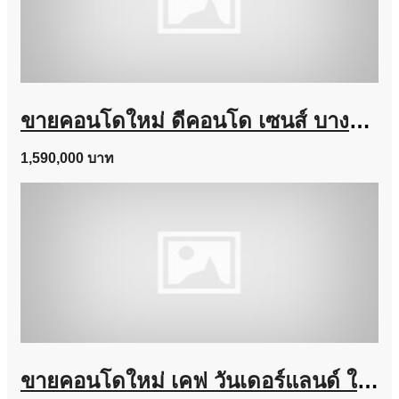
ขายคอนโดใหม่ ดีคอนโด เซนส์ บางแสน ชลบุรี ใกล้ ม.บูรพา พร้อมอยู่ แต่งครบ โทร 0931681685
1,590,000 บาท
ขายคอนโดใหม่ เคฟ วันเดอร์แลนด์ ใกล้ ม.ธรรมศาสตร์ แต่งครบ พร้อมอยู่ เลี้ยงสัตว์ได้ โทร 0616161426