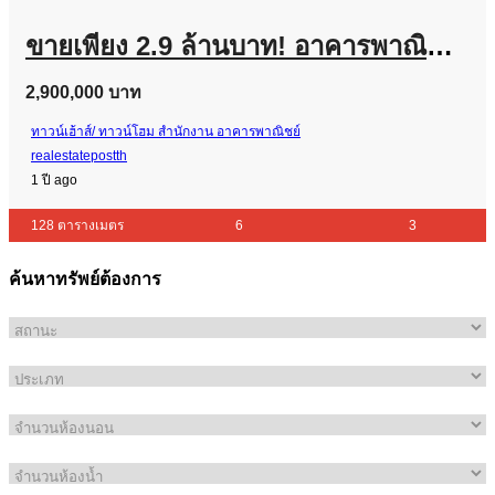
ขายเพียง 2.9 ล้านบาท! อาคารพาณิชย์ 2 คูหา ทะลุถึงกัน 3 ชั้นครึ่ง ห้องหัวมุม สภาพใหม่ ทำเลทอง ใกล้ Big C คลองหก! โทร 081-466-4597
2,900,000 บาท
ทาวน์เฮ้าส์/ ทาวน์โฮม
สำนักงาน
อาคารพาณิชย์
realestatepostth
1 ปี ago
128 ตารางเมตร
6
3
ค้นหาทรัพย์ต้องการ