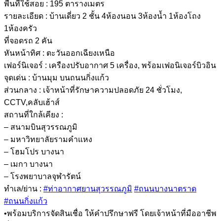
พื้นที่ใช้สอย : 195 ตารางเมตร
รายละเอียด : บ้านเดี่ยว 2 ชั้น 4ห้องนอน 3ห้องน้ำ 1ห้องโถง
1ห้องครัว
ที่จอดรถ 2 คัน
หันหน้าทิศ : ตะวันออกเฉียงเหนือ
เฟอร์นิเจอร์ : เครืองปรับอากาศ 5 เครื่อง, พร้อมเฟอนิเจอร์บิวอิน
จุดเด่น : บ้านมุม บนถนนกิ่งแก้ว
ส่วนกลาง : เจ้าหน้าที่รักษาความปลอดภัย 24 ชั่วโมง,
CCTV,คลับเฮ้าส์
สถานที่ใกล้เคียง :
– สนามบินสุวรรณภูมิ
– มหาวิทยาลัยรามคำแหง
– โฮมโปร บางนา
– เมกา บางนา
– โรงพยาบาลจุฬารัตน์
ทำเล/ย่าน :
#ท่าอากาศยานสุวรรณภูมิ
#ถนนบางนาตราด
#ถนนกิ่งแก้ว
•พร้อมบริการจัดสินเชื่อ ให้คำปรึกษาฟรี โดยเจ้าหน้าที่มืออาชีพ