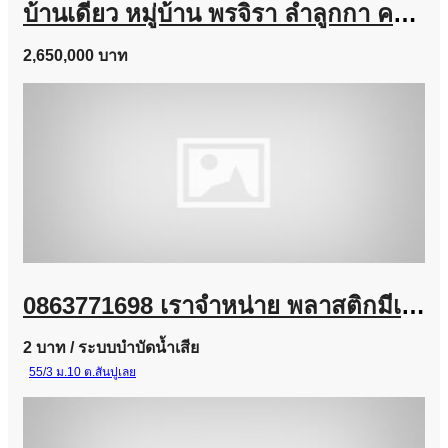
บ้านเดี่ยว หมู่บ้าน พรจิรา ลำลูกกา คลอง 7 เนื้อที่ 64 ตร.ว. ถูกสุดในโครงการ
2,650,000 บาท
0863771698 เราจำหน่าย พลาสติกมีเดีย (Plastic Media) และ Bio Media
2 บาท
/ ระบบบำบัดน้ำเสีย
55/3 ม.10 ต.สันปูเลย