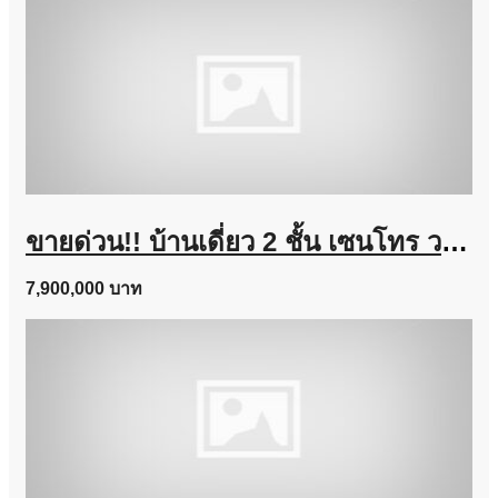
ขายด่วน!! บ้านเดี่ยว 2 ชั้น เซนโทร วงแหวน-จตุโชติ (ขนาด 59 ตร.ว.) เดินทางง่าย ใกล้ทางด่วนนิดเดียว สามวาตะวันตก คลองสามวา กทม. : Centro Wongwaen-Chatuchot
7,900,000 บาท