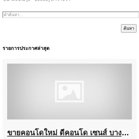
ค้นหา
รายการประกาศล่าสุด
ขายคอนโดใหม่ ดีคอนโด เซนส์ บางแสน ชลบุรี ใกล้ ม.บูรพา พร้อมอยู่ แต่งครบ โทร 0931681685