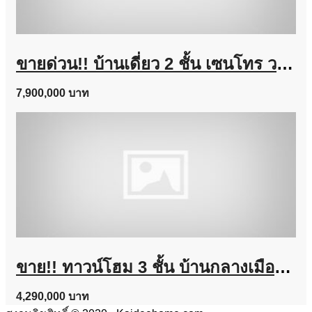
ขายด่วน!! บ้านเดี่ยว 2 ชั้น เซนโทร วงแหวน-จตุโชติ (ขนาด 59 ตร.ว.) เดินทางง่าย ใกล้ทางด่วนนิดเดียว สามวาตะวันตก คลองสามวา กทม. : Centro Wongwaen-Chatuchot
7,900,000 บาท
ขาย!! ทาวน์โฮม 3 ชั้น บ้านกลางเมือง งามวงศ์วาน (ขนาด 18 ตร.ว.) งามวงศ์วาน 47 แยก 6 (ซ.ชินเขต 2/6) ใกล้การไฟฟ้าส่วนภูมิภาค(สำนักงานใหญ่) หลักสี่ กทม. : Baan Klang Muang Ngamwongwan
4,290,000 บาท