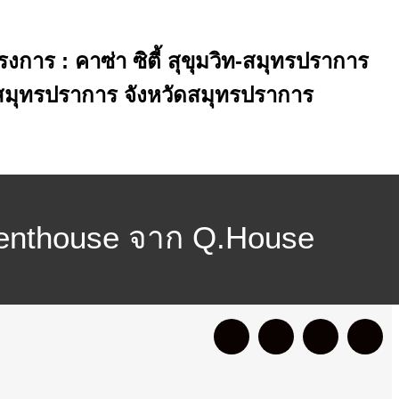
การ : คาซ่า ซิตี้ สุขุมวิท-สมุทรปราการ
งสมุทรปราการ จังหวัดสมุทรปราการ
์ Penthouse จาก Q.House
ukhumvit-Samutprakarn) ที่ตั้
หวัดสมุทรปราการ