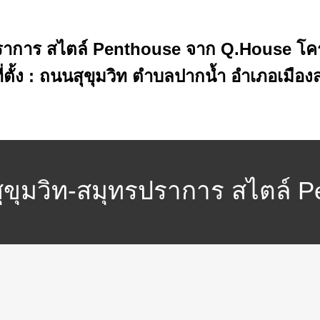
ทรปราการ สไตล์ Penthouse จาก Q.House โครง
ตั้ง : ถนนสุขุมวิท ตำบลปากน้ำ อำเภอเมือ
้ สุขุมวิท-สมุทรปราการ สไตล
มวิท-สมุทรปราการ (Casa City S
 อำเภอเมืองสมุทรปราการ จัง