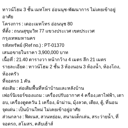
ทาวน์โฮม 3 ชั้น เมทโทร อ่อนนุช-พัฒนาการ ไม่เคยเข้าอยู่
อาศัย
โครงการ : เดอะเมทโทร อ่อนนุช 80
ที่ตั้ง : ถนนสุขุมวิท 77 แขวงประเวศ เขตประเวศ
กรุงเทพมหานคร
รหัสทรัพย์ (Ref no.) : PT-01370
เสนอขายในราคา 3,900,000 บาท
เนื้อที่ : 21.40 ตารางวา หน้ากว้าง 4 เมตร ลึก 21 เมตร
รายละเอียด : ทาวน์โฮม 2 ชั้น 3 ห้องนอน 3 ห้องน้ำ, ห้องโถง,
ห้องครัว
ที่จอดรถ 1 คัน
ต่อเติม : ต่อเติมพื้นที่หน้าบ้านและหลังบ้าน
เฟอร์นิเจอร์ของแถม : เครื่องปรับอากาศ 4 ครื่อง,เตาไฟฟ้า, เตา
อบ, เครื่องดูดควัน 1 เครื่อง, ผ้าม่าน, มุ้งลวด, เตียง, ตู้, ที่นอน
จุดเด่น : เป็นบ้านใหม่ ไม่เคยเข้าอยู่อาศัย
ส่วนกลาง : ฟิตเนส, สวนหย่อม, สนามเด็กเล่น, สระว่ายน้ำ, ที่
จอดรถ, สโมสร, คลับเฮ้าส์