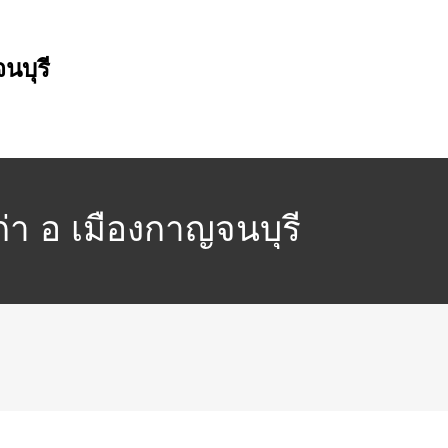
นบุรี
เก่า อ เมืองกาญจนบุรี