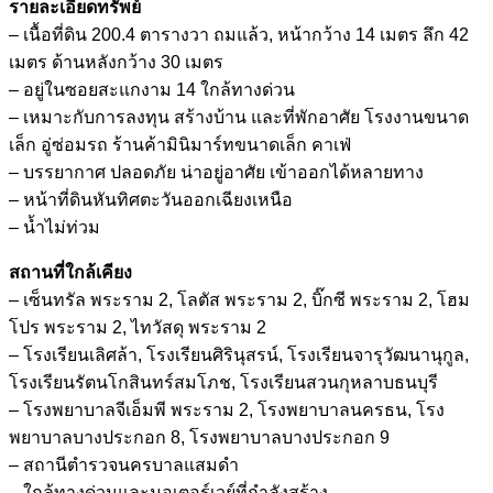
รายละเอียดทรัพย์
– เนื้อที่ดิน 200.4 ตารางวา ถมแล้ว, หน้ากว้าง 14 เมตร ลึก 42
เมตร ด้านหลังกว้าง 30 เมตร
– อยู่ในซอยสะแกงาม 14 ใกล้ทางด่วน
– เหมาะกับการลงทุน สร้างบ้าน และที่พักอาศัย โรงงานขนาด
เล็ก อู่ซ่อมรถ ร้านค้ามินิมาร์ทขนาดเล็ก คาเฟ่
– บรรยากาศ ปลอดภัย น่าอยู่อาศัย เข้าออกได้หลายทาง
– หน้าที่ดินหันทิศตะวันออกเฉียงเหนือ
– น้ำไม่ท่วม
สถานที่ใกล้เคียง
– เซ็นทรัล พระราม 2, โลตัส พระราม 2, บิ๊กซี พระราม 2, โฮม
โปร พระราม 2, ไทวัสดุ พระราม 2
– โรงเรียนเลิศล้า, โรงเรียนศิรินุสรน์, โรงเรียนจารุวัฒนานุกูล,
โรงเรียนรัตนโกสินทร์สมโภช, โรงเรียนสวนกุหลาบธนบุรี
– โรงพยาบาลจีเอ็มพี พระราม 2, โรงพยาบาลนครธน, โรง
พยาบาลบางประกอก 8, โรงพยาบาลบางประกอก 9
– สถานีตำรวจนครบาลแสมดำ
– ใกล้ทางด่วนและมอเตอร์เวย์ที่กำลังสร้าง