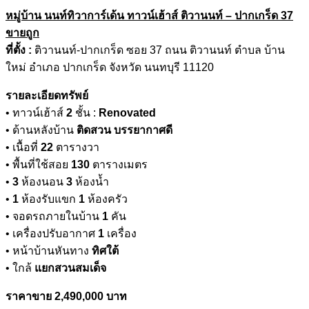
หมู่บ้าน นนท์ทิวาการ์เด้น ทาวน์เฮ้าส์ ติวานนท์ – ปากเกร็ด 37
ขายถูก
ที่ตั้ง :
ติวานนท์-ปากเกร็ด ซอย 37 ถนน ติวานนท์ ตำบล บ้าน
ใหม่ อำเภอ ปากเกร็ด จังหวัด นนทบุรี 11120
รายละเอียดทรัพย์
• ทาวน์เฮ้าส์
2
ชั้น :
Renovated
• ด้านหลังบ้าน
ติดสวน บรรยากาศดี
• เนื้อที่
22
ตารางวา
• พื้นที่ใช้สอย
130
ตารางเมตร
•
3
ห้องนอน
3
ห้องน้ำ
•
1
ห้องรับแขก
1
ห้องครัว
• จอดรถภายในบ้าน
1
คัน
• เครื่องปรับอากาศ
1
เครื่อง
• หน้าบ้านหันทาง
ทิศใต้
• ใกล้
แยกสวนสมเด็จ
ราคาขาย 2,490,000 บาท