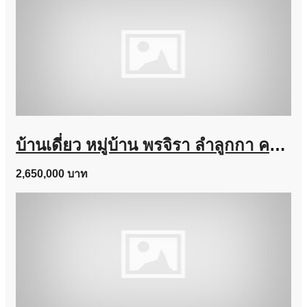
บ้านเดี่ยว หมู่บ้าน พรจิรา ลำลูกกา คลอง 7 เนื้อที่ 64 ตร.ว. ถูกสุดในโครงการ
2,650,000 บาท