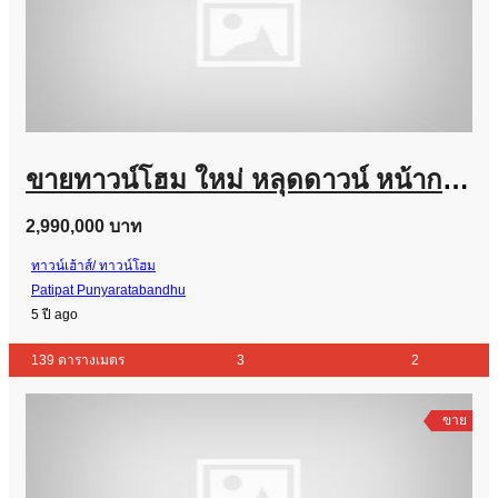
ขายทาวน์โฮม ใหม่ หลุดดาวน์ หน้ากว้าง 7 เมตร จอดรถได้ 2 คัน กู้ได้เต็ม 100% เดอะริชวิลล์ ราชพฤกษ์-รัตนาธิเบศร์ ใกล้ MRT สายสีม่วง สถานีบางรักใหญ่
2,990,000 บาท
ทาวน์เฮ้าส์/ ทาวน์โฮม
Patipat Punyaratabandhu
5 ปี ago
139 ตารางเมตร
3
2
ขาย