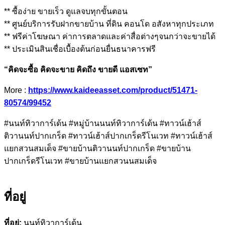
** ซื้อง่าย ขายเร็ว ดูแลจบทุกขั้นตอน
** ศูนย์บริการรับฝากขายบ้าน ที่ดิน คอนโด อสังหาทุกประเภท
** ฟรีค่าโฆษณา ค่าการตลาดและค่าสื่อต่างๆจนกว่าจะขายได้
** ประเมินสินเชื่อเบื้องต้นก่อนยื่นธนาคารฟรี
“คิดจะซื้อ คิดจะขาย คิดถึง ขายดี แอสเซท”
More :
https://www.kaideeasset.com/product/51471-
80574/99452
#นนท์ทิวาการ์เด้น #หมู่บ้านนนท์ทิวาการ์เด้น #ทาวน์เฮ้าส์
ติวานนท์ปากเกร็ด #ทาวน์เฮ้าส์ปากเกร็ดรีโนเวท #ทาวน์เฮ้าส์
แยกสวนสมเด็จ #ขายบ้านติวานนท์ปากเกร็ด #ขายบ้าน
ปากเกร็ดรีโนเวท #ขายบ้านแยกสวนนสมเด็จ
ที่อยู่
ที่อยู่:
นนท์ทิวาการ์เด้น