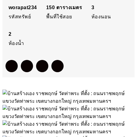
แขวงวัดท่าพระ เขต
worapat234
150
ตารางเมตร
3
รหัสทรัพย์
พื้นที่ใช้สอย
ห้องนอน
บางกอกใหญ่ กรุงเทพมหา
2
นครฯ
ห้องน้ำ