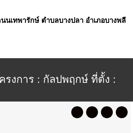
ง : ถนนเทพารักษ์ ตำบลบางปลา อำเภอบางพลี
รงการ : กัลปพฤกษ์ ที่ตั้ง :
ปราการ