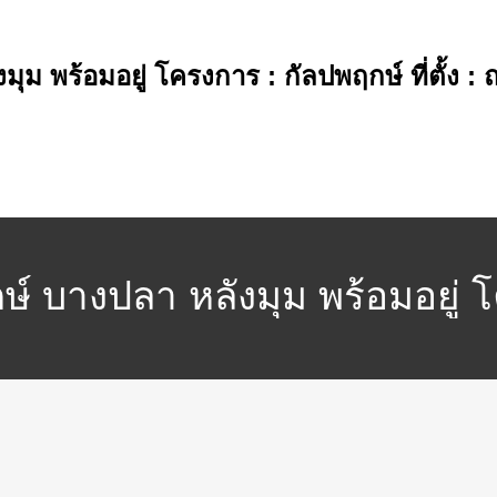
งมุม พร้อมอยู่ โครงการ : กัลปพฤกษ์ ที่ตั้
ษ์ บางปลา หลังมุม พร้อมอยู่ โค
 อำเภอบางพลี จังหวัดสมุทร