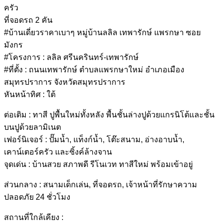
ครัว
ที่จอดรถ 2 คัน
#บ้านเดี่ยวราคาเบาๆ หมู่บ้านลลิล เทพารักษ์ แพรกษา ซอย
มังกร
#โครงการ : ลลิล ศรีนครินทร์-เทพารักษ์
#ที่ตั้ง : ถนนเทพารักษ์ ตำบลแพรกษาใหม่ อำเภอเมือง
สมุทรปราการ จังหวัดสมุทรปราการ
หันหน้าทิศ : ใต้
ต่อเติม : ทาสี ปูพื้นใหม่ทั้งหลัง พื้นชั้นล่างปูด้วยแกรนิโต้และชั้น
บนปูด้วยลามิเนต
เฟอร์นิเจอร์ : ปั๊มน้ำ, แท็งก์น้ำ, โต๊ะสนาม, อ่างอาบน้ำ,
เคาน์เตอร์ครัว และซิ้งค์ล้างจาน
จุดเด่น : บ้านสวย สภาพดี รีโนเวท ทาสีใหม่ พร้อมเข้าอยู่
ส่วนกลาง : สนามเด็กเล่น, ที่จอดรถ, เจ้าหน้าที่รักษาความ
ปลอดภัย 24 ชั่วโมง
สถานที่ใกล้เคียง :