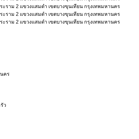
านคร
รัว