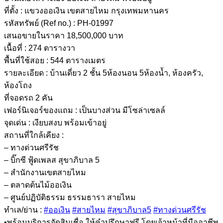
ที่ตั้ง : แขวงออเงิน เขตสายไหม กรุงเทพมหานคร
รหัสทรัพย์ (Ref no.) : PH-01997
เสนอขายในราคา 18,500,000 บาท
เนื้อที่ : 274 ตารางวา
พื้นที่ใช้สอย : 544 ตารางเมตร
รายละเอียด : บ้านเดี่ยว 2 ชั้น 5ห้องนอน 5ห้องน้ำ, ห้องครัว,
ห้องโถง
ที่จอดรถ 2 คัน
เฟอร์นิเจอร์ของแถม : เป็นบางส่วน มีโซล่าเซลล์
จุดเด่น : เงียบสงบ พร้อมเข้าอยู่
สถานที่ใกล้เคียง :
– ทางด่วนศรีรัช
– บิ๊กซี ฟู้ดเพลส สุขาภิบาล 5
– สำนักงานเขตสายไหม
– ตลาดต้นไม้ออเงิน
– ศูนย์ปฏิบัติธรรม ธรรมธารา สายไหม
ทำเล/ย่าน :
#ออเงิน
#สายไหม
#สุขาภิบาล5
#ทางด่วนศรีรัช
•พร้อมบริการจัดสินเชื่อ ให้คำปรึกษาฟรี โดยเจ้าหน้าที่มืออาชีพ