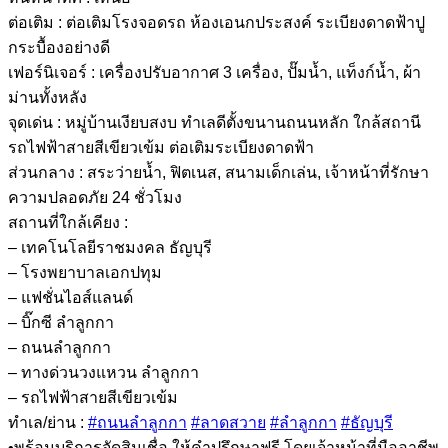
ต่อเติม : ต่อเติมโรงจอดรถ ห้องเอนกประสงค์ ระเบียงดาดฟ้าปู
กระบื้องอย่างดี
เฟอร์นิเจอร์ : เครื่องปรับอากาศ 3 เครื่อง, ปั๊มน้ำ, แท็งก์น้ำ, ผ้า
ม่านทั้งหลัง
จุดเด่น : หมู่บ้านเงียบสงบ ทำเลดีตั้งขนานถนนหลัก ใกล้สถานี
รถไฟฟ้าสายสีเขียวเข้ม ต่อเติมระเบียงดาดฟ้า
ส่วนกลาง : สระว่ายน้ำ, ฟิตเนส, สนามเด็กเล่น, เจ้าหน้าที่รักษา
ความปลอดภัย 24 ชั่วโมง
สถานที่ใกล้เคียง :
– เทคโนโลยีราชมงคล ธัญบุรี
– โรงพยาบาลเอกปทุม
– แฟชั่นไอส์แลนด์
– บิ๊กซี ลำลูกกา
– ถนนลำลูกกา
– ทางด่วนวงแหวน ลำลูกกา
– รถไฟฟ้าสายสีเขียวเข้ม
ทำเล/ย่าน :
#ถนนลำลูกกา
#ลาดสวาย
#ลำลูกกา
#ธัญบุรี
•พร้อมบริการจัดสินเชื่อ ให้คำปรึกษาฟรี โดยเจ้าหน้าที่มืออาชีพ