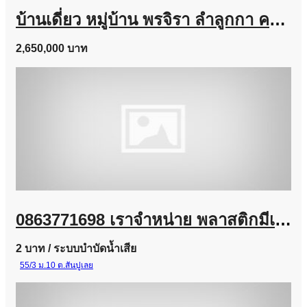
บ้านเดี่ยว หมู่บ้าน พรจิรา ลำลูกกา คลอง 7 เนื้อที่ 64 ตร.ว. ถูกสุดในโครงการ
2,650,000 บาท
0863771698 เราจำหน่าย พลาสติกมีเดีย (Plastic Media) และ Bio Media
2 บาท
/ ระบบบำบัดน้ำเสีย
55/3 ม.10 ต.สันปูเลย