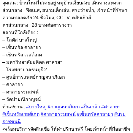
จุดเด่น : บ้านใหม่ไม่เคยอยู่ หมู่บ้านเงียบสงบ เดินทางสะดวก
ส่วนกลาง : ฟิตเนส, สนามเด็กเล่น, สระว่ายน้ำ, เจ้าหน้าที่รักษา
ความปลอดภัย 24 ชั่วโมง, CCTV, คลับเฮ้าส์
ค่าส่วนกลาง : 28 บาทต่อตารางวา
สถานที่ใกล้เคียง :
– โลตัส บางใหญ่
– เซ็นทรัล ศาลายา
– เซ็นทรัล เวสต์เกต
– มหาวิทยาลัยมหิดล ศาลายา
– โรงพยาบาลธนบุรี 2
– ศูนย์การแพทย์กาญจนาภิเษก
– ศาลายา
– ศาลาธรรมสพน์
– วัดป่ามณีกาญจน์
ทำเล/ย่าน :
#บางใหญ่
#กาญจนาภิเษก
#ปิ่นเกล้า
#ศาลายา
#เซ็นทรัลเวสต์เกต
#ศาลาธรรมสพน์
#เซ็นทรัลศาลายา
#บรม
ราชชนนี
•พร้อมบริการจัดสินเชื่อ ให้คำปรึกษาฟรี โดยเจ้าหน้าที่มืออาชีพ