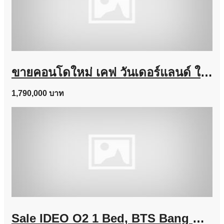
ขายคอนโดใหม่ เคฟ วันเดอร์แลนด์ ใกล้ ม.ธรรมศาสตร์ แต่งครบ พร้อมอยู่ เลี้ยงสัตว์ได้ โทร 0616161426
1,790,000 บาท
Sale IDEO O2 1 Bed, BTS Bang Na Line @757zwvfy