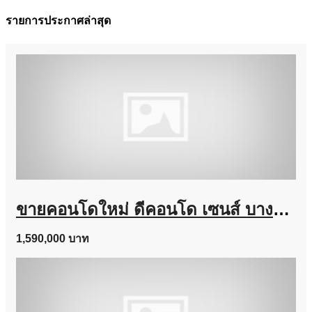
รายการประกาศล่าสุด
ขายคอนโดใหม่ ดีคอนโด เซนส์ บางแสน ชลบุรี ใกล้ ม.บูรพา พร้อมอยู่ แต่งครบ โทร 0931681685
1,590,000 บาท