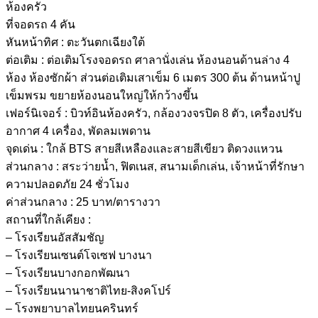
ห้องครัว
ที่จอดรถ 4 คัน
หันหน้าทิศ : ตะวันตกเฉียงใต้
ต่อเติม : ต่อเติมโรงจอดรถ ศาลานั่งเล่น ห้องนอนด้านล่าง 4
ห้อง ห้องซักผ้า ส่วนต่อเติมเสาเข็ม 6 เมตร 300 ต้น ด้านหน้าปู
เข็มพรม ขยายห้องนอนใหญ่ให้กว้างขึ้น
เฟอร์นิเจอร์ : บิวท์อินห้องครัว, กล้องวงจรปิด 8 ตัว, เครื่องปรับ
อากาศ 4 เครื่อง, พัดลมเพดาน
จุดเด่น : ใกล้ BTS สายสีเหลืองและสายสีเขียว ติดวงแหวน
ส่วนกลาง : สระว่ายน้ำ, ฟิตเนส, สนามเด็กเล่น, เจ้าหน้าที่รักษา
ความปลอดภัย 24 ชั่วโมง
ค่าส่วนกลาง : 25 บาท/ตารางวา
สถานที่ใกล้เคียง :
– โรงเรียนอัสสัมชัญ
– โรงเรียนเซนต์โจเซฟ บางนา
– โรงเรียนบางกอกพัฒนา
– โรงเรียนนานาชาติไทย-สิงคโปร์
– โรงพยาบาลไทยนครินทร์