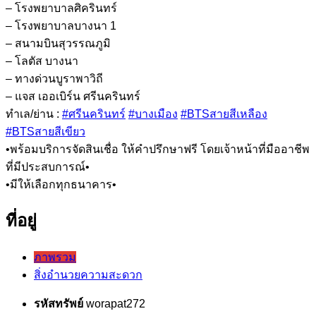
– โรงพยาบาลศิครินทร์
– โรงพยาบาลบางนา 1
– สนามบินสุวรรณภูมิ
– โลตัส บางนา
– ทางด่วนบูราพาวิถี
– แจส เออเบิร์น ศรีนครินทร์
ทำเล/ย่าน :
#ศรีนครินทร์
#บางเมือง
#BTSสายสีเหลือง
#BTSสายสีเขียว
•พร้อมบริการจัดสินเชื่อ ให้คำปรึกษาฟรี โดยเจ้าหน้าที่มืออาชีพ
ที่มีประสบการณ์•
•มีให้เลือกทุกธนาคาร•
ที่อยู่
ภาพรวม
สิ่งอำนวยความสะดวก
รหัสทรัพย์
worapat272