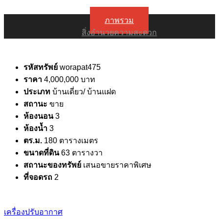
ภาพรวม
สิ่งอำนวยความสะดวก
รหัสทรัพย์
worapat475
ราคา
4,000,000 บาท
ประเภท
บ้านเดี่ยว/ บ้านแฝด
สถานะ
ขาย
ห้องนอน
3
ห้องน้ำ
3
ตร.ม.
180 ตารางเมตร
ขนาดที่ดิน
63 ตารางวา
สถานะของทรัพย์
เสนอขายราคาพิเศษ
ที่จอดรถ
2
เครื่องปรับอากาศ