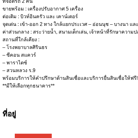
ที่จอดรถ 2 คัน
ขายพร้อม : เครื่องปรับอากาศ 5 เครื่อง
ต่อเติม : บิวท์อินครัว และ เคาน์เตอร์
จุดเด่น : เข้า-ออก 2 ทาง ใกล้แยกประเวศ – อ่อนนุช – บางนา แล
ค่าส่วนกลาง : สระว่ายน้ำ, สนามเด็กเล่น, เจ้าหน้าที่รักษาความป
สถานที่ใกล้เคียง :
– โรงพยาบาลศิรินธร
– ซีคอน สแควร์
– พาราไดซ์
– สวนหลวง ร.9
พร้อมบริการให้คำปรึกษาด้านสินเชื่อและบริการยื่นสินเชื่อให้ฟรี!
**มีให้เลือกทุกธนาคาร**
ที่อยู่