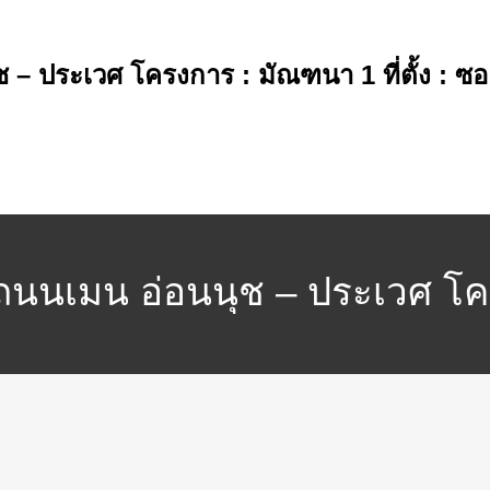
ช – ประเวศ โครงการ : มัณฑนา 1 ที่ตั้ง :
 ถนนเมน อ่อนนุช – ประเวศ โคร
ขวงดอกไม้ อำเภอประเวศ จังห