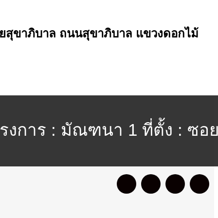
 ซอยสุขาภิบาล ถนนสุขาภิบาล แขวงดอกไม้
งการ : มัณฑนา 1 ที่ตั้ง : ซอ
วัดกรุงเทพ ฯ