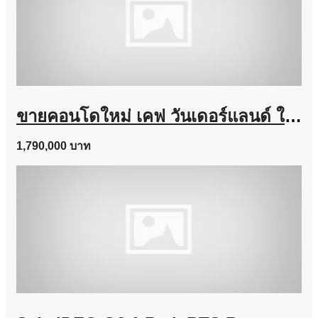
ขายคอนโดใหม่ เคฟ วันเดอร์แลนด์ ใกล้ ม.ธรรมศาสตร์ แต่งครบ พร้อมอยู่ เลี้ยงสัตว์ได้ โทร 0616161426
1,790,000 บาท