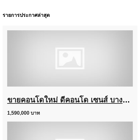
รายการประกาศล่าสุด
ขายคอนโดใหม่ ดีคอนโด เซนส์ บางแสน ชลบุรี ใกล้ ม.บูรพา พร้อมอยู่ แต่งครบ โทร 0931681685
1,590,000 บาท