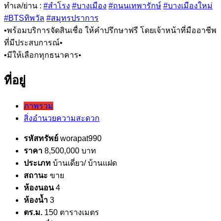
ทำเล/ย่าน :
#สำโรง
#บางเมือง
#ถนนเทพารักษ์
#บางเมืองใหม่
#BTSทิพวัล
#สมุทรปราการ
•พร้อมบริการจัดสินเชื่อ ให้คำปรึกษาฟรี โดยเจ้าหน้าที่มืออาชีพ
ที่มีประสบการณ์•
•มีให้เลือกทุกธนาคาร•
ที่อยู่
ภาพรวม
สิ่งอำนวยความสะดวก
รหัสทรัพย์
worapat990
ราคา
8,500,000 บาท
ประเภท
บ้านเดี่ยว/ บ้านแฝด
สถานะ
ขาย
ห้องนอน
4
ห้องน้ำ
3
ตร.ม.
150 ตารางเมตร