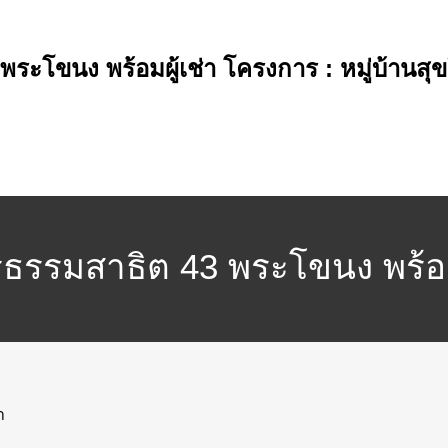
 พระโขนง พร้อมผู้เช่า โครงการ : หมู่บ้านสุ
ชิรธรรมสาธิต 43 พระโขนง พร้อม
ี่ตั้ง : แขวงบางจาก เขตพระโ
ำ