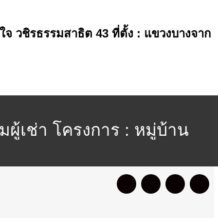
ขใจ วชิรธรรมสาธิต 43 ที่ตั้ง : แขวงบางจาก
ผู้เช่า โครงการ : หมู่บ้าน
ขนง กรุงเทพมหานครฯ