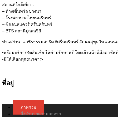
สถานที่ใกล้เคียง :
– ห้างเซ็นทรัล บางนา
– โรงพยาบาลไทยนครินทร์
– ซีคอนสแควร์ ศรีนครินทร์
– BTS สถานีปุณณวิถี
ทำเล/ย่าน : #วชิรธรรมสาธิต #ศรีนครินทร์ #ถนนสุขุมวิท #ถนนศ
•พร้อมบริการจัดสินเชื่อ ให้คำปรึกษาฟรี โดยเจ้าหน้าที่มืออาชีพ
•มีให้เลือกทุกธนาคาร•
ที่อยู่
ภาพรวม
สิ่งอำนวยความสะดวก