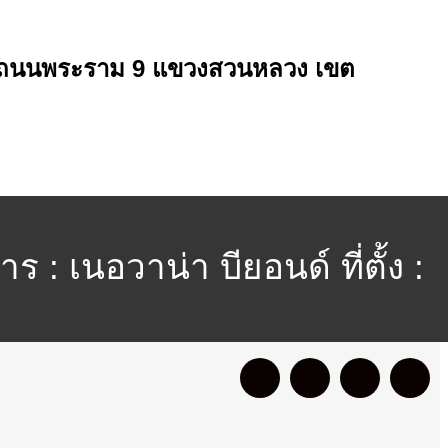
้ง : ถนนพระราม 9 แขวงสวนหลวง เขต
 เนอวาน่า บียอนด์ ที่ตั้ง :
านคร