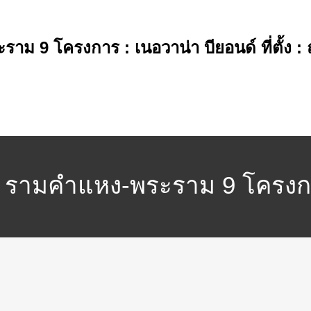
ระราม 9 โครงการ : เนอวาน่า บียอนด์ ที่ตั
์ รามคำแหง-พระราม 9 โครงการ :
วง เขตสวนหลวง กรุงเทพมห