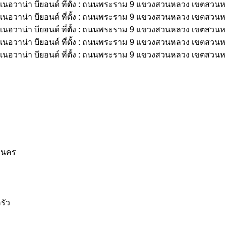
านคร
รัว