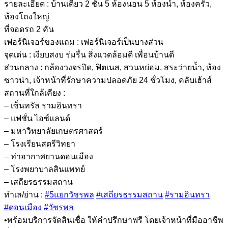
รายละเอียด : บ้านเดี่ยว 2 ชั้น 5 ห้องนอน 5 ห้องน้ำ, ห้องครัว,
ห้องโถงใหญ่
ที่จอดรถ 2 คัน
เฟอร์นิเจอร์ของแถม : เฟอร์นิเจอร์เป็นบางส่วน
จุดเด่น : เงียบสงบ ร่มรื่น สิ่งแวดล้อมดี เพื่อนบ้านดี
ส่วนกลาง : กล้องวงจรปิด, ฟิตเนส, สวนหย่อม, สระว่ายน้ำ, ห้อง
ซาวน่า, เจ้าหน้าที่รักษาความปลอดภัย 24 ชั่วโมง, คลับเฮ้าส์
สถานที่ใกล้เคียง :
– เซ็นทรัล รามอินทรา
– แฟชั่น ไอซ์แลนด์
– มหาวิทยาลัยเกษตรศาสตร์
– โรงเรียนสตรีวิทยา
– ท่าอากาศยานดอนเมือง
– โรงพยาบาลสินแพทย์
– เสถียรธรรมสถาน
ทำเล/ย่าน :
#5แยกวัชรพล
#เสถียรธรรมสถาน
#รามอินทรา
#ดอนเมือง
#วัชรพล
•พร้อมบริการจัดสินเชื่อ ให้คำปรึกษาฟรี โดยเจ้าหน้าที่มืออาชีพ