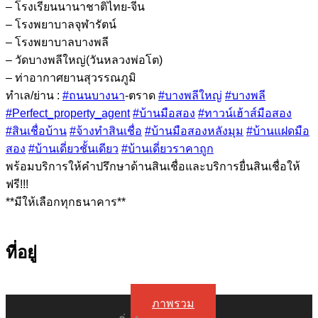
– โรงเรียนนานาชาติไทย-จีน
– โรงพยาบาลจุฬารัตน์
– โรงพยาบาลบางพลี
– วัดบางพลีใหญ่(วันหลวงพ่อโต)
– ท่าอากาศยานสุวรรณภูมิ
ทำเล/ย่าน :
#ถนนบางนา
-ตราด
#บางพลีใหญ่
#บางพลี
#Perfect_property_agent
#บ้านมือสอง
#ทาวน์เฮ้าส์มือสอง
#สินเชื่อบ้าน
#จ้างทำสินเชื่อ
#บ้านมือสองหลังมุม
#บ้านแฝดมือ
สอง
#บ้านเดี่ยวชั้นเดียว
#บ้านเดี่ยวราคาถูก
พร้อมบริการให้คำปรึกษาด้านสินเชื่อและบริการยื่นสินเชื่อให้
ฟรี!!!
**มีให้เลือกทุกธนาคาร**
ที่อยู่
ภาพรวม