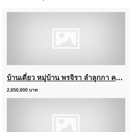
บ้านเดี่ยว หมู่บ้าน พรจิรา ลำลูกกา คลอง 7 เนื้อที่ 64 ตร.ว. ถูกสุดในโครงการ
2,650,000 บาท