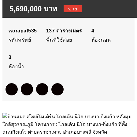
5,690,000 บาท
โกลเด้น นีโอ บางนา-กิ่งแก้
ขาย
หลังมุม ใกล้สุวรรณภูมิ
worapat535
137
ตารางเมตร
4
รหัสทรัพย์
พื้นที่ใช้สอย
ห้องนอน
โครงการ : โกลเด้น นีโอ
3
บางนา-กิ่งแก้ว ที่ตั้ง : ถนนกิ่
ห้องน้ำ
แก้ว ตำบลราชาเทวะ อำเภ
บางพลี จังหวัดสมุทรปรากา