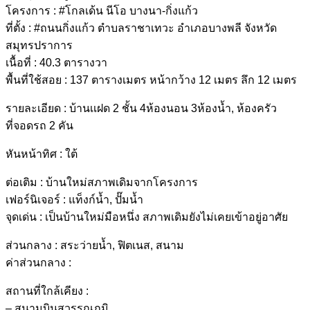
โครงการ : #โกลเด้น นีโอ บางนา-กิ่งแก้ว
ที่ตั้ง : #ถนนกิ่งแก้ว ตำบลราชาเทวะ อำเภอบางพลี จังหวัด
สมุทรปราการ
เนื้อที่ : 40.3 ตารางวา
พื้นที่ใช้สอย : 137 ตารางเมตร หน้ากว้าง 12 เมตร ลึก 12 เมตร
รายละเอียด : บ้านเเฝด 2 ชั้น 4ห้องนอน 3ห้องน้ำ, ห้องครัว
ที่จอดรถ 2 คัน
หันหน้าทิศ : ใต้
ต่อเติม : บ้านใหม่สภาพเดิมจากโครงการ
เฟอร์นิเจอร์ : แท็งก์น้ำ, ปั๊มน้ำ
จุดเด่น : เป็นบ้านใหม่มือหนึ่ง สภาพเดิมยังไม่เคยเข้าอยู่อาศัย
ส่วนกลาง : สระว่ายน้ำ, ฟิตเนส, สนาม
ค่าส่วนกลาง :
สถานที่ใกล้เคียง :
– สนามบินสุวรรณภูมิ