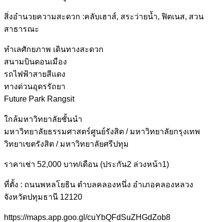
สิ่งอำนวยความสะดวก :คลับเฮาส์, สระว่ายน้ำ, ฟิตเนส, สวน
สาธารณะ
ทำเลศักยภาพ เดินทางสะดวก
สนามบินดอนเมือง
รถไฟฟ้าสายสีแดง
ทางด่วนอุดรรัถยา
Future Park Rangsit
ใกล้มหาวิทยาลัยชั้นนำ
มหาวิทยาลัยธรรมศาสตร์ศูนย์รังสิต / มหาวิทยาลัยกรุงเทพ
วิทยาเขตรังสิต / มหาวิทยาลัยศรีปทุม
ราคาเช่า 52,000 บาท/เดือน (ประกัน2 ล่วงหน้า1)
ที่ตั้ง : ถนนพหลโยธิน ตำบลคลองหนึ่ง อำเภอคลองหลวง
จังหวัดปทุมธานี 12120
https://maps.app.goo.gl/cuYbQFdSuZHGdZob8