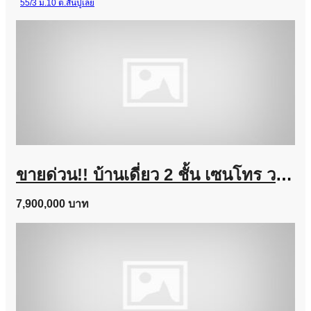
55/3 ม.10 ต.สันปูเลย
ขายด่วน!! บ้านเดี่ยว 2 ชั้น เซนโทร วงแหวน-จตุโชติ (ขนาด 59 ตร.ว.) เดินทางง่าย ใกล้ทางด่วนนิดเดียว สามวาตะวันตก คลองสามวา กทม. : Centro Wongwaen-Chatuchot
7,900,000 บาท