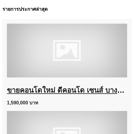
รายการประกาศล่าสุด
ขายคอนโดใหม่ ดีคอนโด เซนส์ บางแสน ชลบุรี ใกล้ ม.บูรพา พร้อมอยู่ แต่งครบ โทร 0931681685
1,590,000 บาท