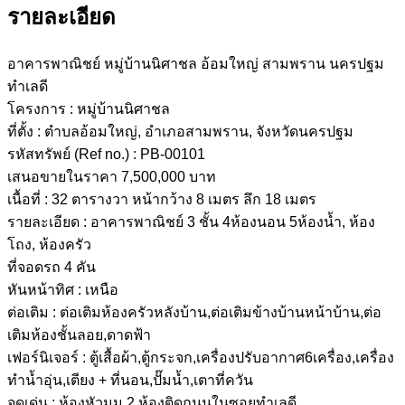
รายละเอียด
อาคารพาณิชย์ หมู่บ้านนิศาชล อ้อมใหญ่ สามพราน นครปฐม
ทำเลดี
โครงการ : หมู่บ้านนิศาชล
ที่ตั้ง : ตำบลอ้อมใหญ่, อำเภอสามพราน, จังหวัดนครปฐม
รหัสทรัพย์ (Ref no.) : PB-00101
เสนอขายในราคา 7,500,000 บาท
เนื้อที่ : 32 ตารางวา หน้ากว้าง 8 เมตร ลึก 18 เมตร
รายละเอียด : อาคารพาณิชย์ 3 ชั้น 4ห้องนอน 5ห้องน้ำ, ห้อง
โถง, ห้องครัว
ที่จอดรถ 4 คัน
หันหน้าทิศ : เหนือ
ต่อเติม : ต่อเติมห้องครัวหลังบ้าน,ต่อเติมข้างบ้านหน้าบ้าน,ต่อ
เติมห้องชั้นลอย,ดาดฟ้า
เฟอร์นิเจอร์ : ตู้เสื้อผ้า,ตู้กระจก,เครื่องปรับอากาศ6เครื่อง,เครื่อง
ทำน้ำอุ่น,เตียง + ที่นอน,ปั๊มน้ำ,เตาที่ควัน
จุดเด่น : ห้องหัวมุม 2 ห้องติดถนนในซอยทำเลดี