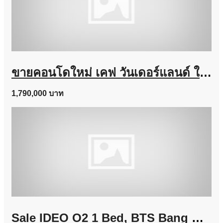
ขายคอนโดใหม่ เคฟ วันเดอร์แลนด์ ใกล้ ม.ธรรมศาสตร์ แต่งครบ พร้อมอยู่ เลี้ยงสัตว์ได้ โทร 0616161426
1,790,000 บาท
Sale IDEO O2 1 Bed, BTS Bang Na Line @757zwvfy