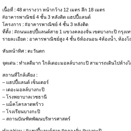
เนื้อที่ : 48 ตารางวา หน้ากว้าง 12 เมตร ลึก 18 เมตร
#อาคารพาณิชย์ 4 ชั้น 3 หลังติด แฮปปี้แลนด์
โครงการ : #อาคารพาณิชย์ 4 ชั้น 3 หลังติด
ที่ตั้ง : #ถนนแฮปปี้แลนด์สาย 1 แขวงคลองจั่น เขตบางกะปิ กรุ
รายละเอียด : อาคารพาณิชย์สูง 4 ชั้น 6ห้องนอน 4ห้องน้ำ, ห้องโถ
หันหน้าทิศ : ตะวันตก
จุดเด่น : ทำเลดีมาก ใกล้เดอะมอลล์บางกะปิ สามารถเดินไปห้างได
สถานที่ใกล้เคียง :
– แฮปปี้แลนด์ เซ็นเตอร์
– เดอะมอลล์บางกะปิ
– โรงพยาบาลเวชธานี
– แม็คโครลาดพร้าว
– โรงเรียนบางกะปิ
– สถานบัณฑิตพัฒนบริหารศาสตร์
ทำเล/ย่าน : #แฮปปี้แลนด์สาย #คลองจั่น #บางกะปิ