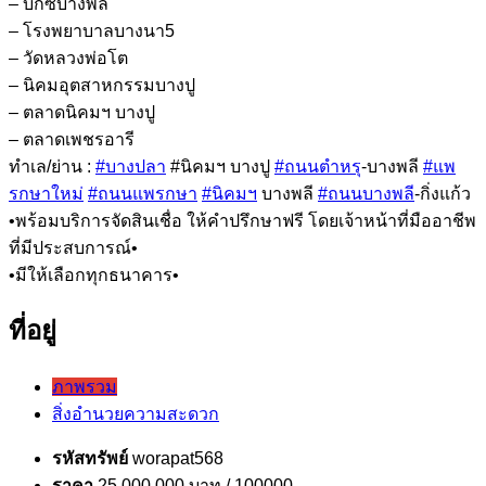
– บิ๊กซีบางพลี
– โรงพยาบาลบางนา5
– วัดหลวงพ่อโต
– นิคมอุตสาหกรรมบางปู
– ตลาดนิคมฯ บางปู
– ตลาดเพชรอารี
ทำเล/ย่าน :
#บางปลา
#นิคมฯ บางปู
#ถนนตำหรุ
-บางพลี
#แพ
รกษาใหม่
#ถนนแพรกษา
#นิคมฯ
บางพลี
#ถนนบางพลี
-กิ่งแก้ว
•พร้อมบริการจัดสินเชื่อ ให้คำปรึกษาฟรี โดยเจ้าหน้าที่มืออาชีพ
ที่มีประสบการณ์•
•มีให้เลือกทุกธนาคาร•
ที่อยู่
ภาพรวม
สิ่งอำนวยความสะดวก
รหัสทรัพย์
worapat568
ราคา
25,000,000 บาท
/ 100000