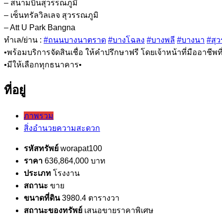
– สนามบินสุวรรณภูมิ
– เซ็นทรัลวิลเลจ สุวรรณภูมิ
– Att U Park Bangna
ทำเล/ย่าน :
#ถนนบางนาตราด
#บางโฉลง
#บางพลี
#บางนา
#สุว
•พร้อมบริการจัดสินเชื่อ ให้คำปรึกษาฟรี โดยเจ้าหน้าที่มืออาชีพ
•มีให้เลือกทุกธนาคาร•
ที่อยู่
ภาพรวม
สิ่งอำนวยความสะดวก
รหัสทรัพย์
worapat100
ราคา
636,864,000 บาท
ประเภท
โรงงาน
สถานะ
ขาย
ขนาดที่ดิน
3980.4 ตารางวา
สถานะของทรัพย์
เสนอขายราคาพิเศษ