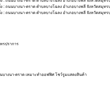
มุทรปราการ
 ติดถนนบางนา-ตราด เหมาะทำออฟฟิศ โชว์รูมแสดงสินค้า